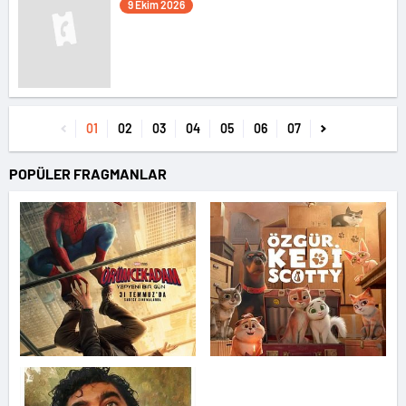
9 Ekim 2026
01
02
03
04
05
06
07
POPÜLER FRAGMANLAR