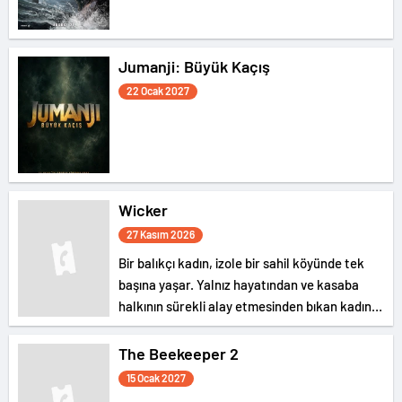
Jumanji: Büyük Kaçış
22 Ocak 2027
Wicker
27 Kasım 2026
Bir balıkçı kadın, izole bir sahil köyünde tek
başına yaşar. Yalnız hayatından ve kasaba
halkının sürekli alay etmesinden bıkan kadın,
bir gün kendisine hasırdan bir koca yaptırır. Bu
tuhaf romantizm, dar görüşlü komşuları
The Beekeeper 2
arasındaki kaosu körükler.
15 Ocak 2027