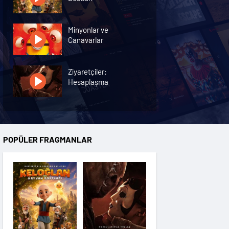
Minyonlar ve
Canavarlar
Ziyaretçiler:
Hesaplaşma
Nasreddin Hoca:
Zaman Yolcusu 4
POPÜLER FRAGMANLAR
Oyuncak Hikayesi 5
Hayvan Çiftliği