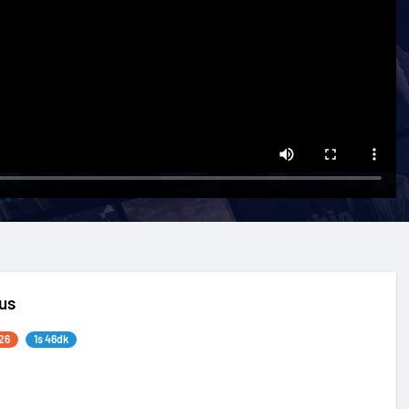
us
26
1s 46dk