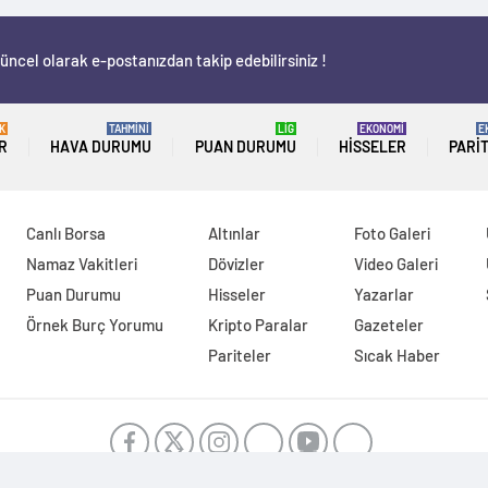
üncel olarak e-postanızdan takip edebilirsiniz !
K
TAHMİNİ
LİG
EKONOMİ
E
R
HAVA DURUMU
PUAN DURUMU
HISSELER
PARI
Canlı Borsa
Altınlar
Foto Galeri
Namaz Vakitleri
Dövizler
Video Galeri
Puan Durumu
Hisseler
Yazarlar
Örnek Burç Yorumu
Kripto Paralar
Gazeteler
Pariteler
Sıcak Haber