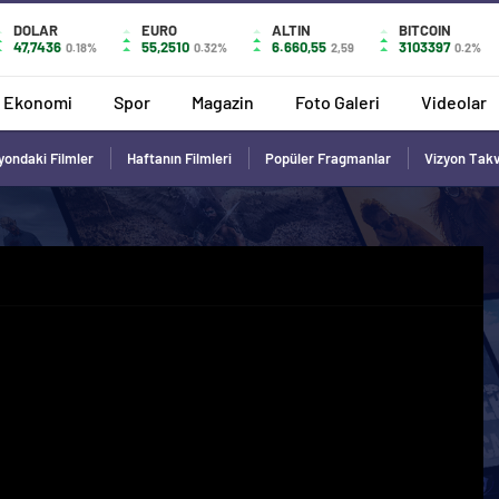
DOLAR
EURO
ALTIN
BITCOIN
47,7436
55,2510
6.660,55
3103397
0.18%
0.32%
2,59
0.2%
Ekonomi
Spor
Magazin
Foto Galeri
Videolar
yondaki Filmler
Haftanın Filmleri
Popüler Fragmanlar
Vizyon Tak