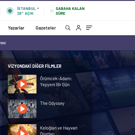
SABAHA KALAN
İSTANBUL
SÜRE
29°
AÇIK
Yazarlar
Gazeteler
vimi
VIZYONDAKI DIĞER FILMLER
Örümcek-Adam:
Yepyeni Bir Gün
The Odyssey
Keloğlan ve Hayvan
Dostları