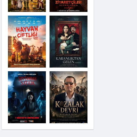
Karanlıktan Gelen
Şeytandan Satılık
Kozalak Devri
Moana