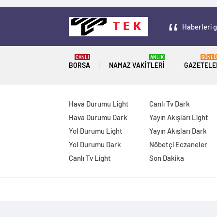
Haberleri g
CANLI
ANLIK
GÜNLÜ
BORSA
NAMAZ VAKITLERI
GAZETELE
Hava Durumu Light
Canlı Tv Dark
Hava Durumu Dark
Yayın Akışları Light
Yol Durumu Light
Yayın Akışları Dark
Yol Durumu Dark
Nöbetçi Eczaneler
Canlı Tv Light
Son Dakika