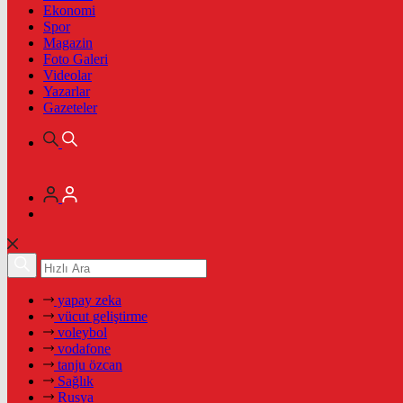
Ekonomi
Spor
Magazin
Foto Galeri
Videolar
Yazarlar
Gazeteler
yapay zeka
vücut geliştirme
voleybol
vodafone
tanju özcan
Sağlık
Rusya