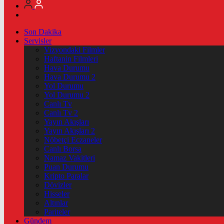
Son Dakika
Servisler
Vizyondaki Filmler
Haftanin Filmleri
Hava Durumu
Hava Durumu 2
Yol Durumu
Yol Durumu 2
Canlı Tv
Canlı Tv 2
Yayın Akışları
Yayın Akışları 2
Nöbetçi Eczaneler
Canlı Borsa
Namaz Vakitleri
Puan Durumu
Kripto Paralar
Dövizler
Hisseler
Altınlar
Pariteler
Gündem