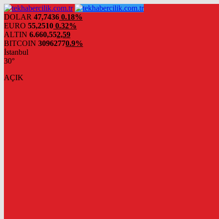
DOLAR
47,7436
0.18%
EURO
55,2510
0.32%
ALTIN
6.660,55
2,59
BITCOIN
3096277
0.9%
İstanbul
30°
AÇIK