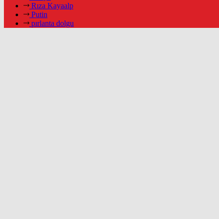
Rıza Kayaalp
Putin
pırlanta dolgu