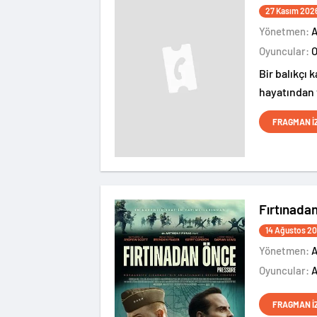
27 Kasım 202
Yönetmen:
Oyuncular:
Bir balıkçı 
hayatından 
gün kendisi
FRAGMAN İ
görüşlü kom
Fırtınada
14 Ağustos 2
Yönetmen:
A
Oyuncular:
FRAGMAN İ