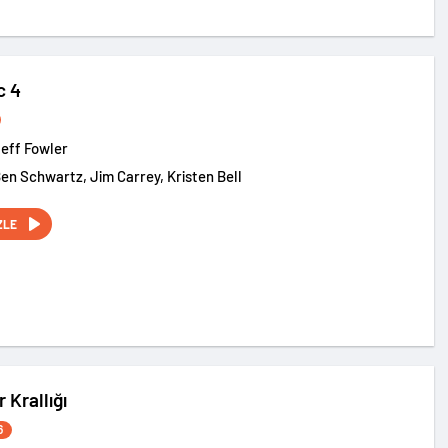
c 4
eff Fowler
Ben Schwartz, Jim Carrey, Kristen Bell
ZLE
 Krallığı
6