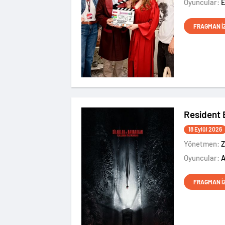
Oyuncular:
FRAGMAN İ
Resident 
18 Eylül 2026
Yönetmen:
Z
Oyuncular:
FRAGMAN İ