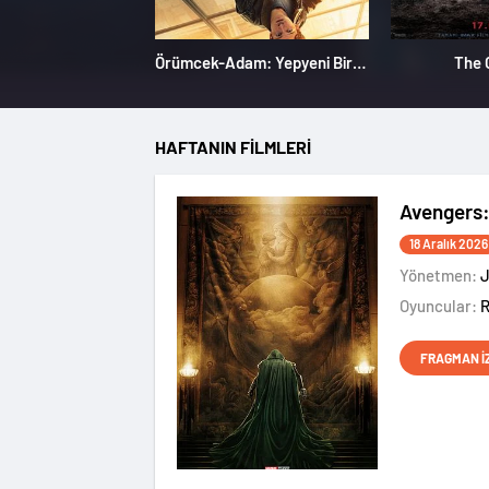
Örümcek-Adam: Yepyeni Bir Gün
The 
HAFTANIN FİLMLERİ
Avengers
18 Aralık 2026
Yönetmen:
Oyuncular:
FRAGMAN İ