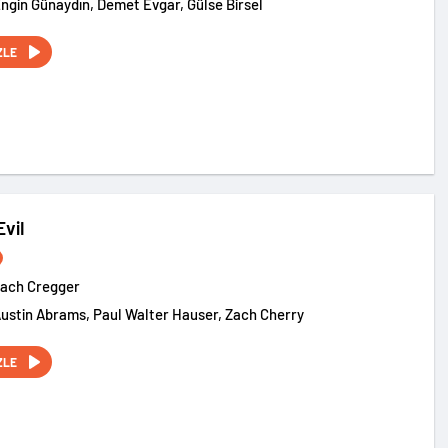
Engin Günaydın, Demet Evgar, Gülse Birsel
ZLE
Evil
ach Cregger
Austin Abrams, Paul Walter Hauser, Zach Cherry
ZLE