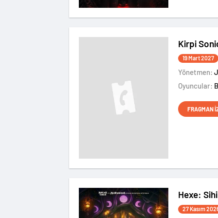
Kirpi Soni
19 Mart 2027
Yönetmen:
J
Oyuncular:
FRAGMAN İ
Hexe: Sihir
27 Kasım 202