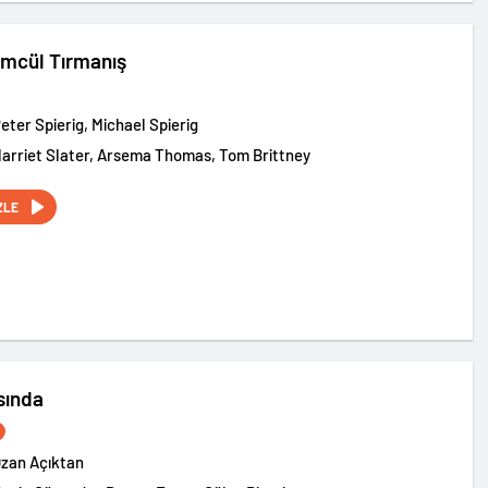
lümcül Tırmanış
Peter Spierig, Michael Spierig
Harriet Slater, Arsema Thomas, Tom Brittney
ZLE
sında
zan Açıktan