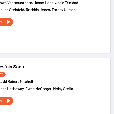
Fawn Veerasunthorn, Jason Hand, Josie Trinidad
Hailee Steinfeld, Rashida Jones, Tracey Ullman
ZLE
si'nin Sonu
026
avid Robert Mitchell
Anne Hathaway, Ewan McGregor, Maisy Stella
ZLE