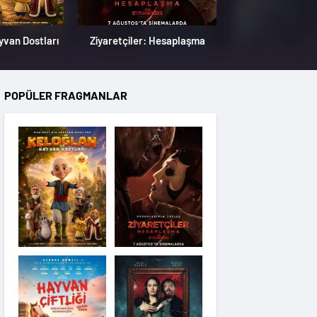
yvan Dostları
Ziyaretçiler: Hesaplaşma
POPÜLER FRAGMANLAR