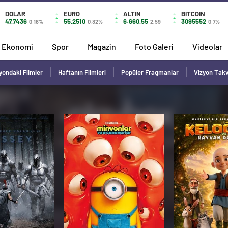
DOLAR
EURO
ALTIN
BITCOIN
47,7436
55,2510
6.660,55
3095552
0.18%
0.32%
2,59
0.7%
Ekonomi
Spor
Magazin
Foto Galeri
Videolar
yondaki Filmler
Haftanın Filmleri
Popüler Fragmanlar
Vizyon Tak