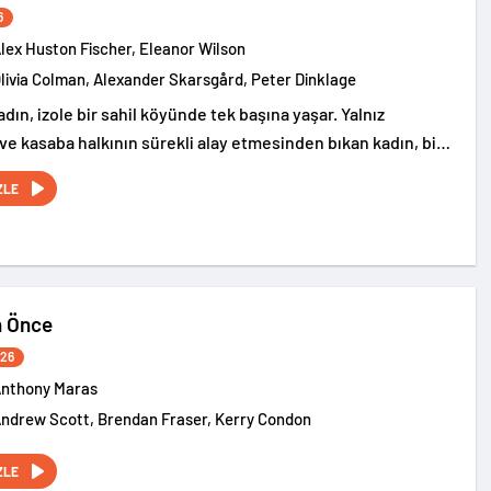
6
Alex Huston Fischer, Eleanor Wilson
Olivia Colman, Alexander Skarsgård, Peter Dinklage
kadın, izole bir sahil köyünde tek başına yaşar. Yalnız
ve kasaba halkının sürekli alay etmesinden bıkan kadın, bir
ne hasırdan bir koca yaptırır. Bu tuhaf romantizm, dar
ZLE
şuları arasındaki kaosu körükler.
n Önce
026
nthony Maras
Andrew Scott, Brendan Fraser, Kerry Condon
ZLE