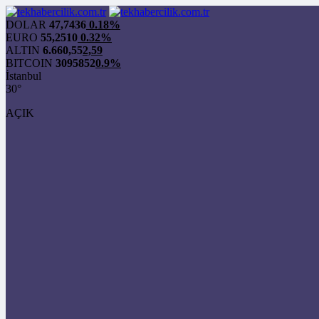
DOLAR
47,7436
0.18%
EURO
55,2510
0.32%
ALTIN
6.660,55
2,59
BITCOIN
3095852
0.9%
İstanbul
30°
AÇIK