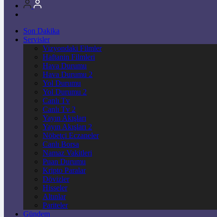
Son Dakika
Servisler
Vizyondaki Filmler
Haftanin Filmleri
Hava Durumu
Hava Durumu 2
Yol Durumu
Yol Durumu 2
Canlı Tv
Canlı Tv 2
Yayın Akışları
Yayın Akışları 2
Nöbetçi Eczaneler
Canlı Borsa
Namaz Vakitleri
Puan Durumu
Kripto Paralar
Dövizler
Hisseler
Altınlar
Pariteler
Gündem