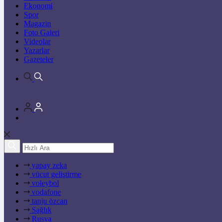
Ekonomi
Spor
Magazin
Foto Galeri
Videolar
Yazarlar
Gazeteler
yapay zeka
vücut geliştirme
voleybol
vodafone
tanju özcan
Sağlık
Rusya