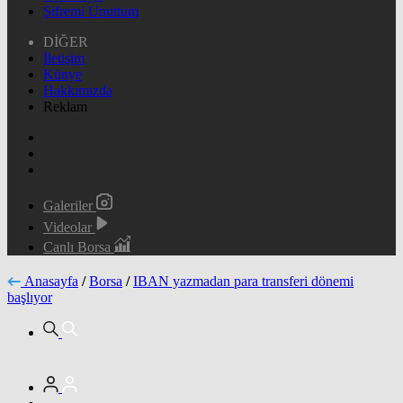
Şifremi Unuttum
DİĞER
İletişim
Künye
Hakkımızda
Reklam
Galeriler
Videolar
Canlı Borsa
Anasayfa
/
Borsa
/
IBAN yazmadan para transferi dönemi
başlıyor