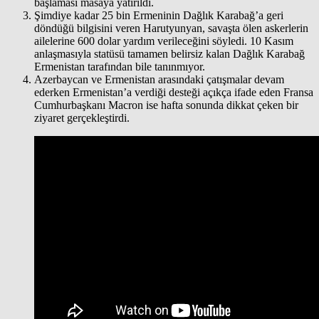
başlaması masaya yatırıldı.
Şimdiye kadar 25 bin Ermeninin Dağlık Karabağ’a geri
döndüğü bilgisini veren Harutyunyan, savaşta ölen askerlerin
ailelerine 600 dolar yardım verileceğini söyledi. 10 Kasım
anlaşmasıyla statüsü tamamen belirsiz kalan Dağlık Karabağ
Ermenistan tarafından bile tanınmıyor.
Azerbaycan ve Ermenistan arasındaki çatışmalar devam
ederken Ermenistan’a verdiği desteği açıkça ifade eden Fransa
Cumhurbaşkanı Macron ise hafta sonunda dikkat çeken bir
ziyaret gerçekleştirdi.