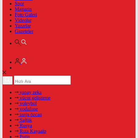
Spor
Magazin
Foto Galeri
Videolar
Yazarlar
Gazeteler
yapay zeka
vücut geliştirme
voleybol
vodafone
tanju özcan
Sağlık
Rusya
Rıza Kayaalp
Putin