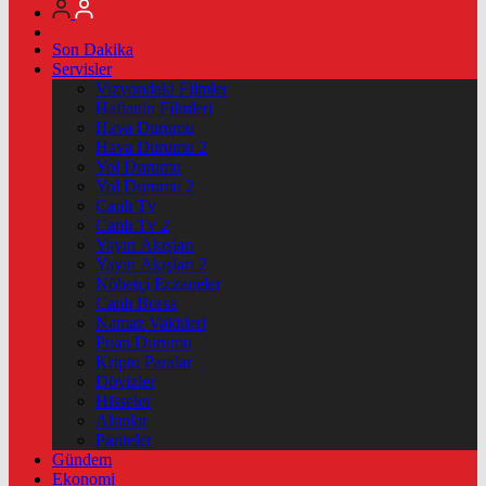
Son Dakika
Servisler
Vizyondaki Filmler
Haftanin Filmleri
Hava Durumu
Hava Durumu 2
Yol Durumu
Yol Durumu 2
Canlı Tv
Canlı Tv 2
Yayın Akışları
Yayın Akışları 2
Nöbetçi Eczaneler
Canlı Borsa
Namaz Vakitleri
Puan Durumu
Kripto Paralar
Dövizler
Hisseler
Altınlar
Pariteler
Gündem
Ekonomi