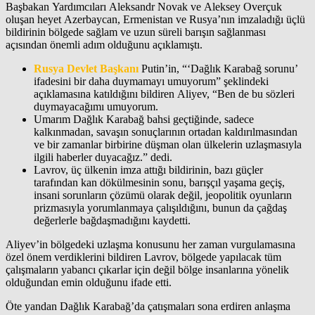
Başbakan Yardımcıları Aleksandr Novak ve Aleksey Overçuk
oluşan heyet Azerbaycan, Ermenistan ve Rusya’nın imzaladığı üçlü
bildirinin bölgede sağlam ve uzun süreli barışın sağlanması
açısından önemli adım olduğunu açıklamıştı.
Rusya Devlet Başkanı
Putin’in, “‘Dağlık Karabağ sorunu’
ifadesini bir daha duymamayı umuyorum” şeklindeki
açıklamasına katıldığını bildiren Aliyev, “Ben de bu sözleri
duymayacağımı umuyorum.
Umarım Dağlık Karabağ bahsi geçtiğinde, sadece
kalkınmadan, savaşın sonuçlarının ortadan kaldırılmasından
ve bir zamanlar birbirine düşman olan ülkelerin uzlaşmasıyla
ilgili haberler duyacağız.” dedi.
Lavrov, üç ülkenin imza attığı bildirinin, bazı güçler
tarafından kan dökülmesinin sonu, barışçıl yaşama geçiş,
insani sorunların çözümü olarak değil, jeopolitik oyunların
prizmasıyla yorumlanmaya çalışıldığını, bunun da çağdaş
değerlerle bağdaşmadığını kaydetti.
Aliyev’in bölgedeki uzlaşma konusunu her zaman vurgulamasına
özel önem verdiklerini bildiren Lavrov, bölgede yapılacak tüm
çalışmaların yabancı çıkarlar için değil bölge insanlarına yönelik
olduğundan emin olduğunu ifade etti.
Öte yandan Dağlık Karabağ’da çatışmaları sona erdiren anlaşma