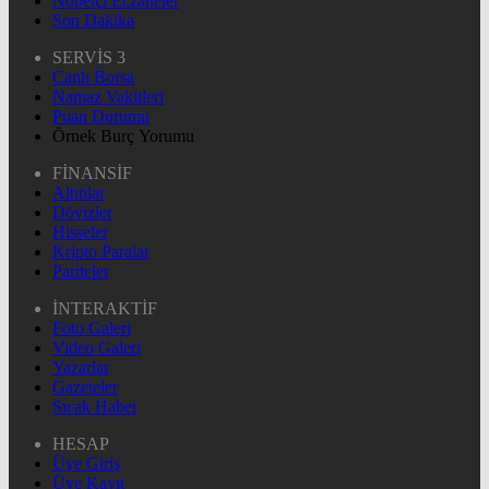
Nöbetçi Eczaneler
Son Dakika
SERVİS 3
Canlı Borsa
Namaz Vakitleri
Puan Durumu
Örnek Burç Yorumu
FİNANSİF
Altınlar
Dövizler
Hisseler
Kripto Paralar
Pariteler
İNTERAKTİF
Foto Galeri
Video Galeri
Yazarlar
Gazeteler
Sıcak Haber
HESAP
Üye Giriş
Üye Kayıt