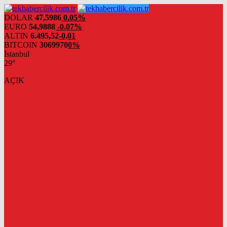
DOLAR
47,5986
0.05%
EURO
54,9888
-0.07%
ALTIN
6.495,52
-0,01
BITCOIN
3069970
0%
İstanbul
29°
AÇIK