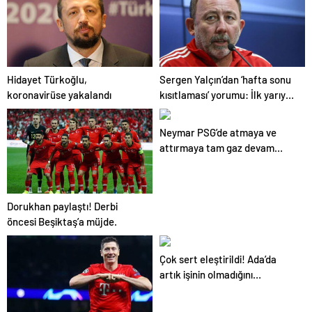
Hidayet Türkoğlu,
Sergen Yalçın’dan ‘hafta sonu
koronavirüse yakalandı
kısıtlaması’ yorumu: İlk yarıyı
oynayıp bırakacağız galiba
Neymar PSG’de atmaya ve
attırmaya tam gaz devam
ediyor!
Dorukhan paylaştı! Derbi
öncesi Beşiktaş’a müjde.
Çok sert eleştirildi! Ada’da
artık işinin olmadığını
düşünüyoruz!