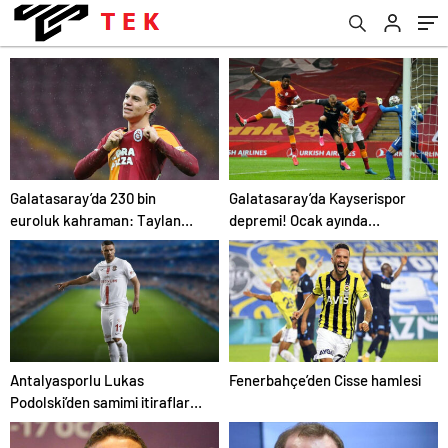
Galatasaray’da 230 bin
Galatasaray’da Kayserispor
euroluk kahraman: Taylan
depremi! Ocak ayında
Antalyalı!.
gönderilecek.
Antalyasporlu Lukas
Fenerbahçe’den Cisse hamlesi
Podolski’den samimi itiraflar
“Türkiye benim ikinci vatanım”
.