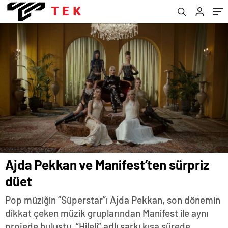
Ajda Pekkan ve Manifest’ten sürpriz
düet
Pop müziğin “Süperstar”ı Ajda Pekkan, son dönemin
dikkat çeken müzik gruplarından Manifest ile aynı
projede buluştu. “Hileli” adlı şarkı kısa sürede