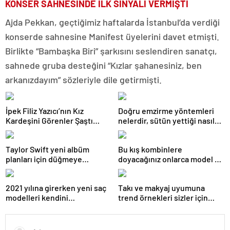
KONSER SAHNESİNDE İLK SİNYALİ VERMİŞTİ
Ajda Pekkan, geçtiğimiz haftalarda İstanbul’da verdiği
konserde sahnesine Manifest üyelerini davet etmişti.
Birlikte “Bambaşka Biri” şarkısını seslendiren sanatçı,
sahnede gruba desteğini “Kızlar şahanesiniz, ben
arkanızdayım” sözleriyle dile getirmişti.
İpek Filiz Yazıcı’nın Kız
Doğru emzirme yöntemleri
Kardeşini Görenler Şaştı
nelerdir, sütün yettiği nasıl
Kaldı: Resmen Kopyası!
anlaşılır?
Taylor Swift yeni albüm
Bu kış kombinlere
planları için düğmeye
doyacağınız onlarca model ve
bastığını sosyal medyadan
onlarca detay.
duyurdu!
2021 yılına girerken yeni saç
Takı ve makyaj uyumuna
modelleri kendini
trend örnekleri sizler için
göstermeye başladı.
derledik.