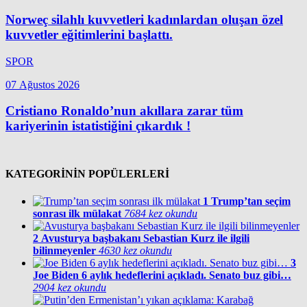
Norweç silahlı kuvvetleri kadınlardan oluşan özel
kuvvetler eğitimlerini başlattı.
SPOR
07 Ağustos 2026
Cristiano Ronaldo’nun akıllara zarar tüm
kariyerinin istatistiğini çıkardık !
KATEGORİNİN POPÜLERLERİ
1
Trump’tan seçim
sonrası ilk mülakat
7684 kez okundu
2
Avusturya başbakanı Sebastian Kurz ile ilgili
bilinmeyenler
4630 kez okundu
3
Joe Biden 6 aylık hedeflerini açıkladı. Senato buz gibi…
2904 kez okundu