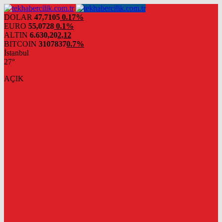
DOLAR
47,7105
0.17%
EURO
55,0728
0.1%
ALTIN
6.630,20
2,12
BITCOIN
3107837
0.7%
İstanbul
27°
AÇIK