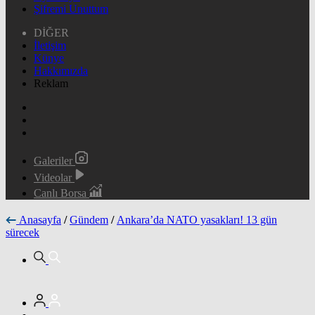
Şifremi Unuttum
DİĞER
İletişim
Künye
Hakkımızda
Reklam
Galeriler
Videolar
Canlı Borsa
Anasayfa
/
Gündem
/
Ankara’da NATO yasakları! 13 gün
sürecek