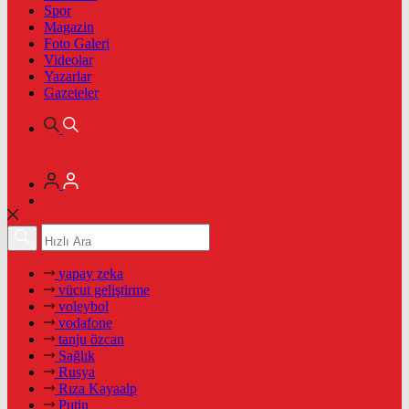
Spor
Magazin
Foto Galeri
Videolar
Yazarlar
Gazeteler
yapay zeka
vücut geliştirme
voleybol
vodafone
tanju özcan
Sağlık
Rusya
Rıza Kayaalp
Putin