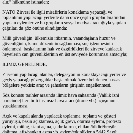
alır.” hükmüne istinaden;
NATO Zirvesi ile ilgili misafirlerin konaklama yapacağı ve
toplantının yapılacağı yerlerde daha önce çeşitli gruplar tarafından
yapılan eylemler ve bu grupların sosyal medya aracılığıyla yapılan
çağrıları da göz önüne alındığında;
Milli güvenliğin, ülkemizin itibarının, vatandaşların huzur ve
güvenliğinin, kamu düzeninin sağlanması, suç işlenmesinin
önlenmesi, başkalarının hak ve özgürlükleri ile zirveye katılacak
heyetlerin can güvenliklerinin en üst seviyede korunması amacıyla;
İLİMİZ GENELİNDE,
Zirvenin yapılacağı alanlar, delegasyonun konaklayacağı yerler ve
geçiş yapacağı güzergahlar başta olmak üzere belirlenen hassas
bölgelere yetkisiz araç ve şahısların girişinin engellenmesi,
Söz konusu tarihler arasında ilimiz hava sahasında (Valilik izni
haricinde) her türlü insansız hava aracı (drone vb.) uçuşunun
yasaklanması,
Açık ve kapalı alanda yapılacak toplanma, toplantı ve gösteri
yürüyüşü, basın açıklaması, açlık grevi, oturma eylemi, protesto
eylemi, miting, stant açma, çadır kurma, el ilanı/bildiri/broşür
dağıtma, afiş/pankart asma vb. eylem/etkinliklerin 5442 Sayılı