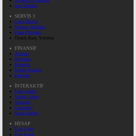
Nöbetçi Eczaneler
Son Dakika
SERVİS 3
Canlı Borsa
Namaz Vakitleri
Puan Durumu
Örnek Burç Yorumu
FİNANSİF
Altınlar
Dövizler
Hisseler
Kripto Paralar
Pariteler
İNTERAKTİF
Foto Galeri
Video Galeri
Yazarlar
Gazeteler
Sıcak Haber
HESAP
Üye Giriş
Üye Kayıt