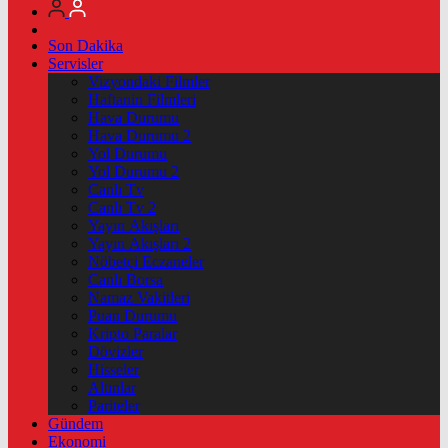
Son Dakika
Servisler
Vizyondaki Filmler
Haftanin Filmleri
Hava Durumu
Hava Durumu 2
Yol Durumu
Yol Durumu 2
Canlı Tv
Canlı Tv 2
Yayın Akışları
Yayın Akışları 2
Nöbetçi Eczaneler
Canlı Borsa
Namaz Vakitleri
Puan Durumu
Kripto Paralar
Dövizler
Hisseler
Altınlar
Pariteler
Gündem
Ekonomi