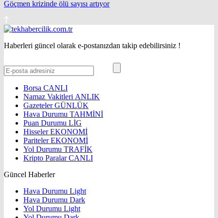
Göçmen krizinde ölü sayısı artıyor
Haberleri güncel olarak e-postanızdan takip edebilirsiniz !
Borsa
CANLI
Namaz Vakitleri
ANLIK
Gazeteler
GÜNLÜK
Hava Durumu
TAHMİNİ
Puan Durumu
LİG
Hisseler
EKONOMİ
Pariteler
EKONOMİ
Yol Durumu
TRAFİK
Kripto Paralar
CANLI
Güncel Haberler
Hava Durumu Light
Hava Durumu Dark
Yol Durumu Light
Yol Durumu Dark