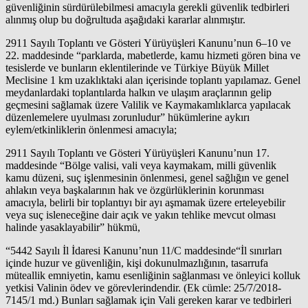
güvenliğinin sürdürülebilmesi amacıyla gerekli güvenlik tedbirleri
alınmış olup bu doğrultuda aşağıdaki kararlar alınmıştır.
2911 Sayılı Toplantı ve Gösteri Yürüyüşleri Kanunu’nun 6–10 ve
22. maddesinde “parklarda, mabetlerde, kamu hizmeti gören bina ve
tesislerde ve bunların eklentilerinde ve Türkiye Büyük Millet
Meclisine 1 km uzaklıktaki alan içerisinde toplantı yapılamaz. Genel
meydanlardaki toplantılarda halkın ve ulaşım araçlarının gelip
geçmesini sağlamak üzere Valilik ve Kaymakamlıklarca yapılacak
düzenlemelere uyulması zorunludur” hükümlerine aykırı
eylem/etkinliklerin önlenmesi amacıyla;
2911 Sayılı Toplantı ve Gösteri Yürüyüşleri Kanunu’nun 17.
maddesinde “Bölge valisi, vali veya kaymakam, milli güvenlik
kamu düzeni, suç işlenmesinin önlenmesi, genel sağlığın ve genel
ahlakın veya başkalarının hak ve özgürlüklerinin korunması
amacıyla, belirli bir toplantıyı bir ayı aşmamak üzere erteleyebilir
veya suç isleneceğine dair açık ve yakın tehlike mevcut olması
halinde yasaklayabilir” hükmü,
“5442 Sayılı İl İdaresi Kanunu’nun 11/C maddesinde“İl sınırları
içinde huzur ve güvenliğin, kişi dokunulmazlığının, tasarrufa
müteallik emniyetin, kamu esenliğinin sağlanması ve önleyici kolluk
yetkisi Valinin ödev ve görevlerindendir. (Ek cümle: 25/7/2018-
7145/1 md.) Bunları sağlamak için Vali gereken karar ve tedbirleri