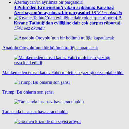
4
Putin’den Ermenistan’ı yıkan açıklama: Karabağ
Azerbaycan’ın ayrılmaz bir parçasıdır!
1818 kez okundu
5
Kıvanç Tatlıtuğ’dan evliliğine dair çok çarpıcı röportaj.
1741 kez okundu
Anadolu Otoyolu’nun bir bölümü trafiğe kapatılacak
Mahkemeden emsal karar: Fahri müfettişin yazdığı ceza iptal edildi
Trump: Bu onların son şansı
Tarlasında insansız hava aracı buldu