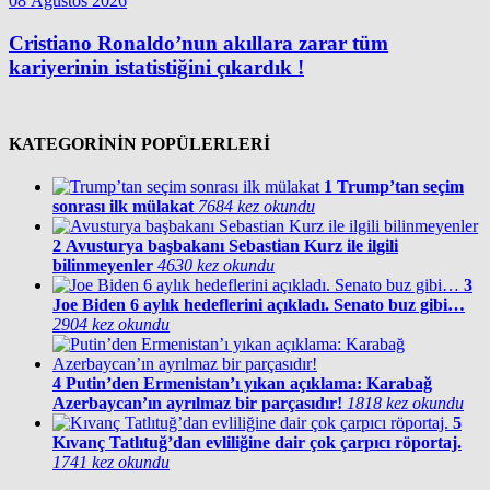
08 Ağustos 2026
Cristiano Ronaldo’nun akıllara zarar tüm
kariyerinin istatistiğini çıkardık !
KATEGORİNİN POPÜLERLERİ
1
Trump’tan seçim
sonrası ilk mülakat
7684 kez okundu
2
Avusturya başbakanı Sebastian Kurz ile ilgili
bilinmeyenler
4630 kez okundu
3
Joe Biden 6 aylık hedeflerini açıkladı. Senato buz gibi…
2904 kez okundu
4
Putin’den Ermenistan’ı yıkan açıklama: Karabağ
Azerbaycan’ın ayrılmaz bir parçasıdır!
1818 kez okundu
5
Kıvanç Tatlıtuğ’dan evliliğine dair çok çarpıcı röportaj.
1741 kez okundu