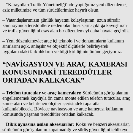
– “Karayolları Trafik Yönetmeliği’nde yaptığımız yeni düzenleme,
aziz milletimize ve tüm sürücülerimize hayırlı olsun.
– Vatandaşlarımızın günlük hayatını kolaylaştıran, uzun süredir
kamuoyunda tereddütlere neden olan hususları açıklığa kavuşturan
ve trafik güvenliğini esas alan bir düzenlemeyi daha hayata geçirdik.
– Yeni düzenlemeyle; araç içi teknoloji ve donanımların kullanım
sınırlarını açık, anlaşılır ve objektif ölçütlerle belirleyerek
uygulamadaki farklılıkların ve bilgi kirliliğinin önüne geçiyoruz.
“NAVİGASYON VE ARAÇ KAMERASI
KONUSUNDAKİ TEREDDÜTLER
ORTADAN KALKACAK”
–
Telefon tutucular ve araç kameraları:
Sürücünün görüş alanını
engellememek kaydıyla ön cama monte edilen telefon tutucular, araç
kameraları ve belirlenen ölçüler içerisindeki aparatlar
kullanılabilecek. Böylece navigasyon ve araç kamerası kullanımı
konusunda yaşanan tereddütler ortadan kalkacak.
–
Dikiz aynasına asılan aksesuarlar:
Koku ve benzeri aksesuarlar,
sürücünün görüş alanını kapatmadığı ve sürüş güvenliğini tehlikeye