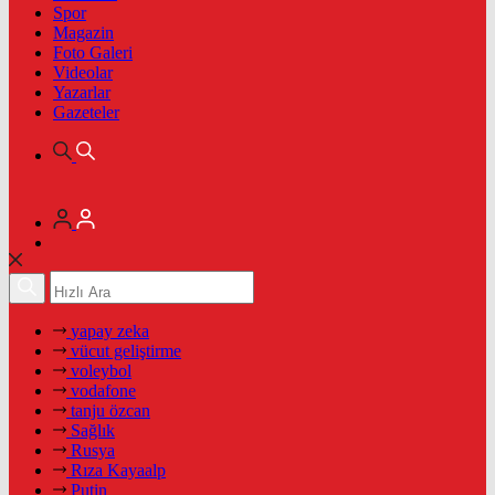
Spor
Magazin
Foto Galeri
Videolar
Yazarlar
Gazeteler
yapay zeka
vücut geliştirme
voleybol
vodafone
tanju özcan
Sağlık
Rusya
Rıza Kayaalp
Putin