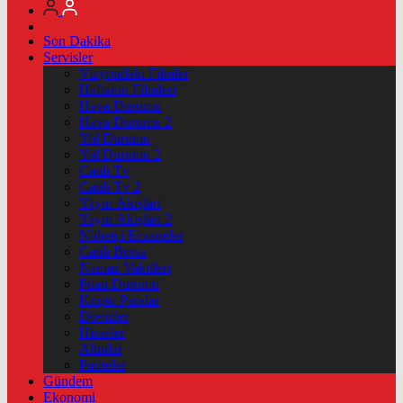
Son Dakika
Servisler
Vizyondaki Filmler
Haftanin Filmleri
Hava Durumu
Hava Durumu 2
Yol Durumu
Yol Durumu 2
Canlı Tv
Canlı Tv 2
Yayın Akışları
Yayın Akışları 2
Nöbetçi Eczaneler
Canlı Borsa
Namaz Vakitleri
Puan Durumu
Kripto Paralar
Dövizler
Hisseler
Altınlar
Pariteler
Gündem
Ekonomi