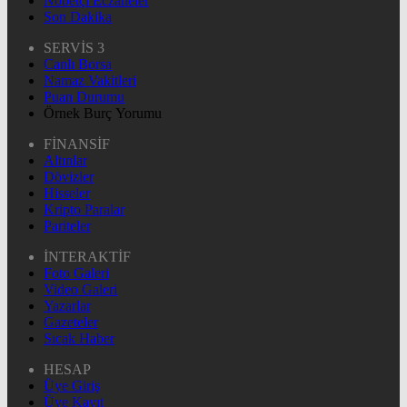
Nöbetçi Eczaneler
Son Dakika
SERVİS 3
Canlı Borsa
Namaz Vakitleri
Puan Durumu
Örnek Burç Yorumu
FİNANSİF
Altınlar
Dövizler
Hisseler
Kripto Paralar
Pariteler
İNTERAKTİF
Foto Galeri
Video Galeri
Yazarlar
Gazeteler
Sıcak Haber
HESAP
Üye Giriş
Üye Kayıt