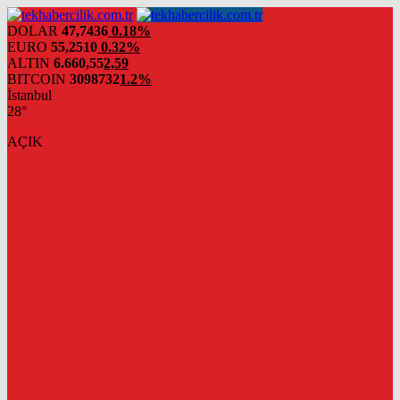
DOLAR
47,7436
0.18%
EURO
55,2510
0.32%
ALTIN
6.660,55
2,59
BITCOIN
3098732
1.2%
İstanbul
28°
AÇIK