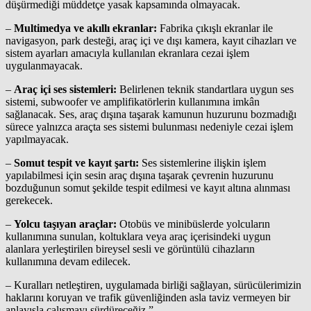
düşürmediği müddetçe yasak kapsamında olmayacak.
–
Multimedya ve akıllı ekranlar:
Fabrika çıkışlı ekranlar ile
navigasyon, park desteği, araç içi ve dışı kamera, kayıt cihazları ve
sistem ayarları amacıyla kullanılan ekranlara cezai işlem
uygulanmayacak.
–
Araç içi ses sistemleri:
Belirlenen teknik standartlara uygun ses
sistemi, subwoofer ve amplifikatörlerin kullanımına imkân
sağlanacak. Ses, araç dışına taşarak kamunun huzurunu bozmadığı
sürece yalnızca araçta ses sistemi bulunması nedeniyle cezai işlem
yapılmayacak.
–
Somut tespit ve kayıt şartı:
Ses sistemlerine ilişkin işlem
yapılabilmesi için sesin araç dışına taşarak çevrenin huzurunu
bozduğunun somut şekilde tespit edilmesi ve kayıt altına alınması
gerekecek.
–
Yolcu taşıyan araçlar:
Otobüs ve minibüslerde yolcuların
kullanımına sunulan, koltuklara veya araç içerisindeki uygun
alanlara yerleştirilen bireysel sesli ve görüntülü cihazların
kullanımına devam edilecek.
– Kuralları netleştiren, uygulamada birliği sağlayan, sürücülerimizin
haklarını koruyan ve trafik güvenliğinden asla taviz vermeyen bir
anlayışla çalışmayı sürdüreceğiz.”