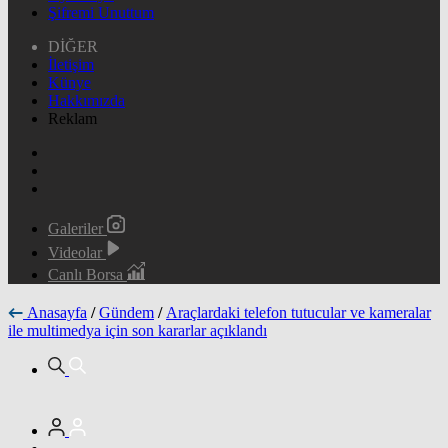
Şifremi Unuttum
DİĞER
İletişim
Künye
Hakkımızda
Reklam
Galeriler
Videolar
Canlı Borsa
Anasayfa
/
Gündem
/
Araçlardaki telefon tutucular ve kameralar
ile multimedya için son kararlar açıklandı