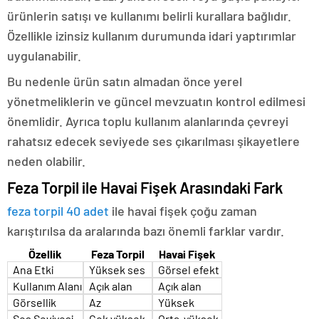
ürünlerin satışı ve kullanımı belirli kurallara bağlıdır.
Özellikle izinsiz kullanım durumunda idari yaptırımlar
uygulanabilir.
Bu nedenle ürün satın almadan önce yerel
yönetmeliklerin ve güncel mevzuatın kontrol edilmesi
önemlidir. Ayrıca toplu kullanım alanlarında çevreyi
rahatsız edecek seviyede ses çıkarılması şikayetlere
neden olabilir.
Feza Torpil ile Havai Fişek Arasındaki Fark
feza torpil 40 adet
ile havai fişek çoğu zaman
karıştırılsa da aralarında bazı önemli farklar vardır.
Özellik
Feza Torpil
Havai Fişek
Ana Etki
Yüksek ses
Görsel efekt
Kullanım Alanı
Açık alan
Açık alan
Görsellik
Az
Yüksek
Ses Seviyesi
Çok yüksek
Orta-yüksek