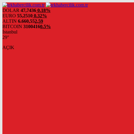
DOLAR
47,7436
0.18%
EURO
55,2510
0.32%
ALTIN
6.660,55
2,59
BITCOIN
3100416
0.5%
İstanbul
29°
AÇIK