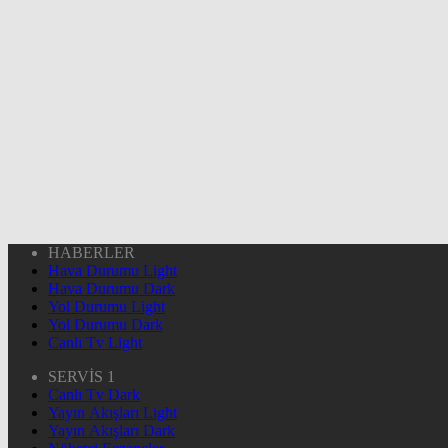
HABERLER
Hava Durumu Light
Hava Durumu Dark
Yol Durumu Light
Yol Durumu Dark
Canlı Tv Light
SERVİS 1
Canlı Tv Dark
Yayın Akışları Light
Yayın Akışları Dark