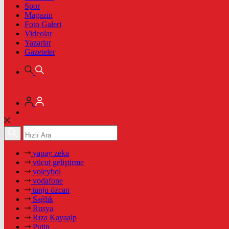
Spor
Magazin
Foto Galeri
Videolar
Yazarlar
Gazeteler
yapay zeka
vücut geliştirme
voleybol
vodafone
tanju özcan
Sağlık
Rusya
Rıza Kayaalp
Putin