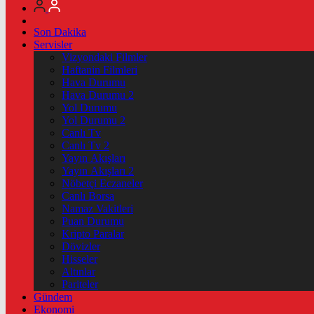
Son Dakika
Servisler
Vizyondaki Filmler
Haftanin Filmleri
Hava Durumu
Hava Durumu 2
Yol Durumu
Yol Durumu 2
Canlı Tv
Canlı Tv 2
Yayın Akışları
Yayın Akışları 2
Nöbetçi Eczaneler
Canlı Borsa
Namaz Vakitleri
Puan Durumu
Kripto Paralar
Dövizler
Hisseler
Altınlar
Pariteler
Gündem
Ekonomi