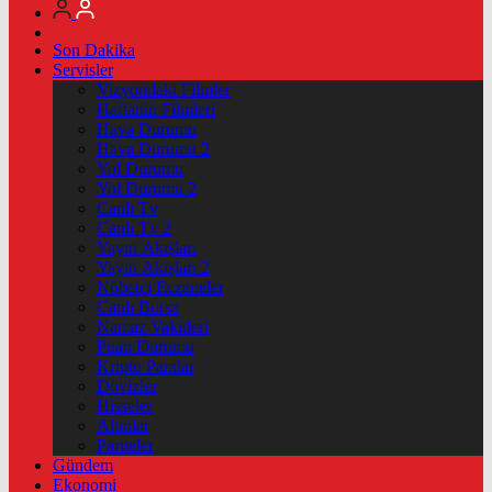
Son Dakika
Servisler
Vizyondaki Filmler
Haftanin Filmleri
Hava Durumu
Hava Durumu 2
Yol Durumu
Yol Durumu 2
Canlı Tv
Canlı Tv 2
Yayın Akışları
Yayın Akışları 2
Nöbetçi Eczaneler
Canlı Borsa
Namaz Vakitleri
Puan Durumu
Kripto Paralar
Dövizler
Hisseler
Altınlar
Pariteler
Gündem
Ekonomi