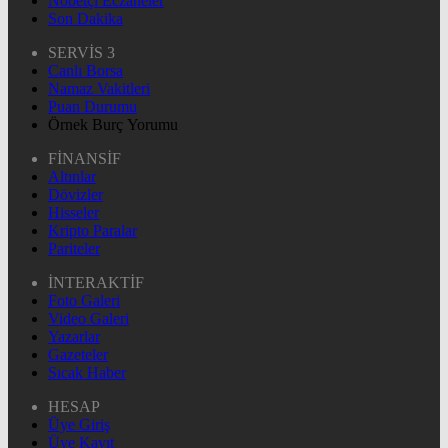
Nöbetçi Eczaneler
Son Dakika
SERVİS 3
Canlı Borsa
Namaz Vakitleri
Puan Durumu
Örnek Burç Yorumu
FİNANSİF
Altınlar
Dövizler
Hisseler
Kripto Paralar
Pariteler
İNTERAKTİF
Foto Galeri
Video Galeri
Yazarlar
Gazeteler
Sıcak Haber
HESAP
Üye Giriş
Üye Kayıt