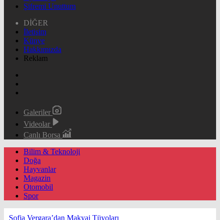
Şifremi Unuttum
DİĞER
İletişim
Künye
Hakkımızda
Reklam
Galeriler
Videolar
Canlı Borsa
Bilim & Teknoloji
Doğa
Hayvanlar
Magazin
Otomobil
Spor
Sofia Vergara’dan Makyaj Tüyoları