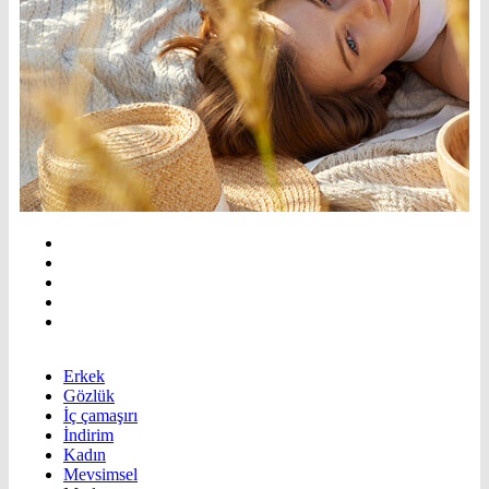
Erkek
Gözlük
İç çamaşırı
İndirim
Kadın
Mevsimsel