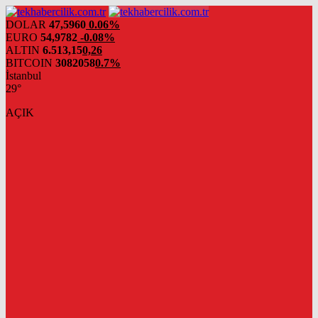
DOLAR
47,5960
0.06%
EURO
54,9782
-0.08%
ALTIN
6.513,15
0,26
BITCOIN
3082058
0.7%
İstanbul
29°
AÇIK