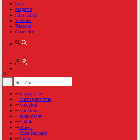
Spor
Magazin
Foto Galeri
Videolar
Yazarlar
Gazeteler
yapay zeka
vücut geliştirme
voleybol
vodafone
tanju özcan
Sağlık
Rusya
Rıza Kayaalp
Putin