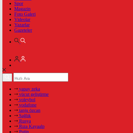
Spor
Magazin
Foto Galeri
Videolar
Yazarlar
Gazeteler
yapay zeka
vücut geliştirme
voleybol
vodafone
tanju özcan
Sağlık
Rusya
Rıza Kayaalp
Putin