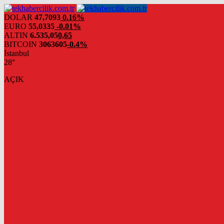
DOLAR
47,7093
0.16%
EURO
55,0335
-0.01%
ALTIN
6.535,05
0,65
BITCOIN
3063605
-0.4%
İstanbul
28°
AÇIK