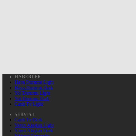
HABERLER
Hava Durumu Light
Hava Durumu Dark
Yol Durumu Light
Yol Durumu Dark
Canlı Tv Light
SERVİS 1
Canlı Tv Dark
Yayın Akışları Light
Yayın Akışları Dark