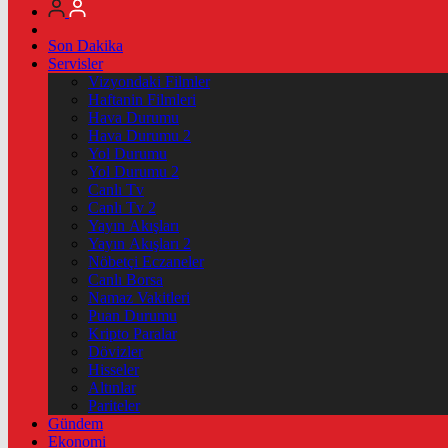
Son Dakika
Servisler
Vizyondaki Filmler
Haftanin Filmleri
Hava Durumu
Hava Durumu 2
Yol Durumu
Yol Durumu 2
Canlı Tv
Canlı Tv 2
Yayın Akışları
Yayın Akışları 2
Nöbetçi Eczaneler
Canlı Borsa
Namaz Vakitleri
Puan Durumu
Kripto Paralar
Dövizler
Hisseler
Altınlar
Pariteler
Gündem
Ekonomi