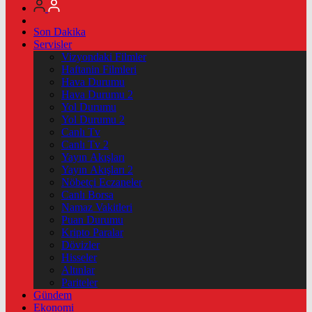
Son Dakika
Servisler
Vizyondaki Filmler
Haftanin Filmleri
Hava Durumu
Hava Durumu 2
Yol Durumu
Yol Durumu 2
Canlı Tv
Canlı Tv 2
Yayın Akışları
Yayın Akışları 2
Nöbetçi Eczaneler
Canlı Borsa
Namaz Vakitleri
Puan Durumu
Kripto Paralar
Dövizler
Hisseler
Altınlar
Pariteler
Gündem
Ekonomi