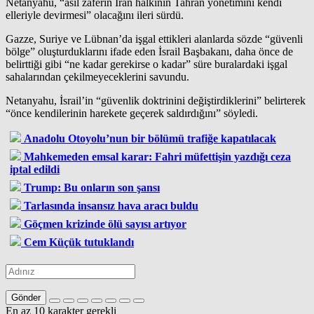
Netanyahu, “asıl zaferin İran halkının Tahran yönetimini kendi
elleriyle devirmesi” olacağını ileri sürdü.
Gazze, Suriye ve Lübnan’da işgal ettikleri alanlarda sözde “güvenli
bölge” oluşturduklarını ifade eden İsrail Başbakanı, daha önce de
belirttiği gibi “ne kadar gerekirse o kadar” süre buralardaki işgal
sahalarından çekilmeyeceklerini savundu.
Netanyahu, İsrail’in “güvenlik doktrinini değiştirdiklerini” belirterek
“önce kendilerinin harekete geçerek saldırdığını” söyledi.
Anadolu Otoyolu’nun bir bölümü trafiğe kapatılacak
Mahkemeden emsal karar: Fahri müfettişin yazdığı ceza
iptal edildi
Trump: Bu onların son şansı
Tarlasında insansız hava aracı buldu
Göçmen krizinde ölü sayısı artıyor
Cem Küçük tutuklandı
Gönder
En az 10 karakter gerekli