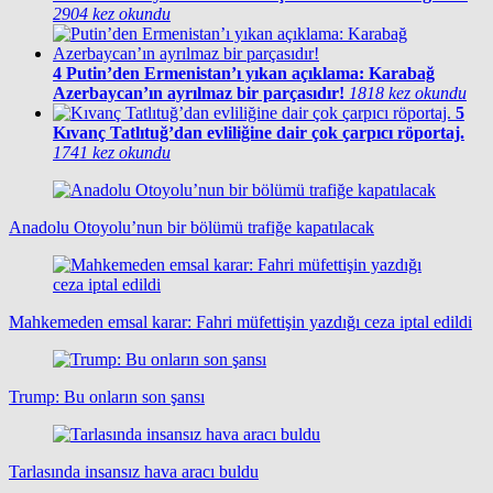
2904 kez okundu
4
Putin’den Ermenistan’ı yıkan açıklama: Karabağ
Azerbaycan’ın ayrılmaz bir parçasıdır!
1818 kez okundu
5
Kıvanç Tatlıtuğ’dan evliliğine dair çok çarpıcı röportaj.
1741 kez okundu
Anadolu Otoyolu’nun bir bölümü trafiğe kapatılacak
Mahkemeden emsal karar: Fahri müfettişin yazdığı ceza iptal edildi
Trump: Bu onların son şansı
Tarlasında insansız hava aracı buldu