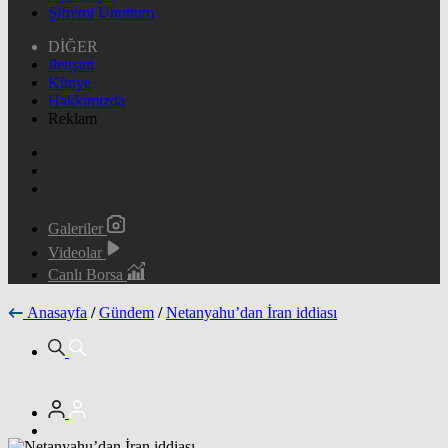
Şifremi Unuttum
DİĞER
İletişim
Künye
Hakkımızda
Reklam
Galeriler
Videolar
Canlı Borsa
Anasayfa
/
Gündem
/
Netanyahu’dan İran iddiası