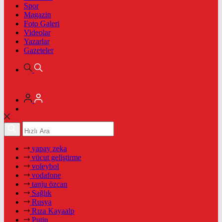
Spor
Magazin
Foto Galeri
Videolar
Yazarlar
Gazeteler
yapay zeka
vücut geliştirme
voleybol
vodafone
tanju özcan
Sağlık
Rusya
Rıza Kayaalp
Putin