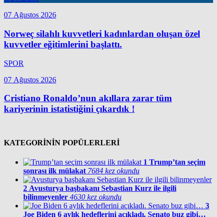
07 Ağustos 2026
Norweç silahlı kuvvetleri kadınlardan oluşan özel
kuvvetler eğitimlerini başlattı.
SPOR
07 Ağustos 2026
Cristiano Ronaldo’nun akıllara zarar tüm
kariyerinin istatistiğini çıkardık !
KATEGORİNİN POPÜLERLERİ
1
Trump’tan seçim
sonrası ilk mülakat
7684 kez okundu
2
Avusturya başbakanı Sebastian Kurz ile ilgili
bilinmeyenler
4630 kez okundu
3
Joe Biden 6 aylık hedeflerini açıkladı. Senato buz gibi…