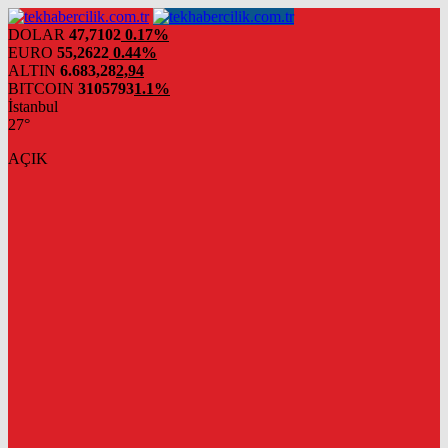
DOLAR
47,7102
0.17%
EURO
55,2622
0.44%
ALTIN
6.683,28
2,94
BITCOIN
3105793
1.1%
İstanbul
27°
AÇIK