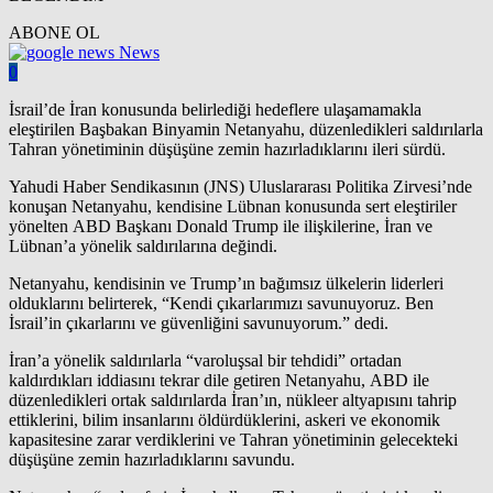
ABONE OL
News
0
İsrail’de İran konusunda belirlediği hedeflere ulaşamamakla
eleştirilen Başbakan Binyamin Netanyahu, düzenledikleri saldırılarla
Tahran yönetiminin düşüşüne zemin hazırladıklarını ileri sürdü.
Yahudi Haber Sendikasının (JNS) Uluslararası Politika Zirvesi’nde
konuşan Netanyahu, kendisine Lübnan konusunda sert eleştiriler
yönelten ABD Başkanı Donald Trump ile ilişkilerine, İran ve
Lübnan’a yönelik saldırılarına değindi.
Netanyahu, kendisinin ve Trump’ın bağımsız ülkelerin liderleri
olduklarını belirterek, “Kendi çıkarlarımızı savunuyoruz. Ben
İsrail’in çıkarlarını ve güvenliğini savunuyorum.” dedi.
İran’a yönelik saldırılarla “varoluşsal bir tehdidi” ortadan
kaldırdıkları iddiasını tekrar dile getiren Netanyahu, ABD ile
düzenledikleri ortak saldırılarda İran’ın, nükleer altyapısını tahrip
ettiklerini, bilim insanlarını öldürdüklerini, askeri ve ekonomik
kapasitesine zarar verdiklerini ve Tahran yönetiminin gelecekteki
düşüşüne zemin hazırladıklarını savundu.