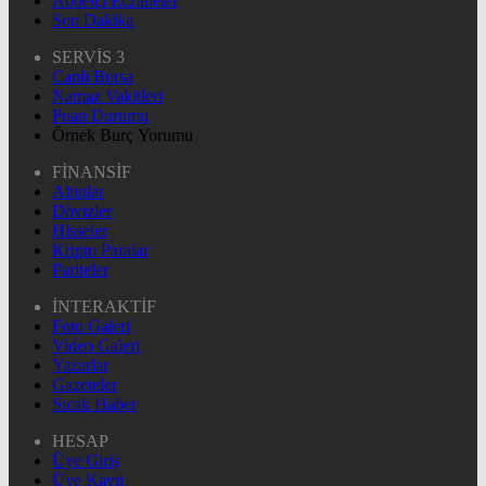
Nöbetçi Eczaneler
Son Dakika
SERVİS 3
Canlı Borsa
Namaz Vakitleri
Puan Durumu
Örnek Burç Yorumu
FİNANSİF
Altınlar
Dövizler
Hisseler
Kripto Paralar
Pariteler
İNTERAKTİF
Foto Galeri
Video Galeri
Yazarlar
Gazeteler
Sıcak Haber
HESAP
Üye Giriş
Üye Kayıt