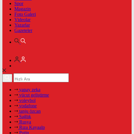
Spor
Magazin
Foto Galeri
Videolar
Yazarlar
Gazeteler
yapay zeka
vücut geliştirme
voleybol
vodafone
tanju özcan
Sağlık
Rusya
Rıza Kayaalp
Putin