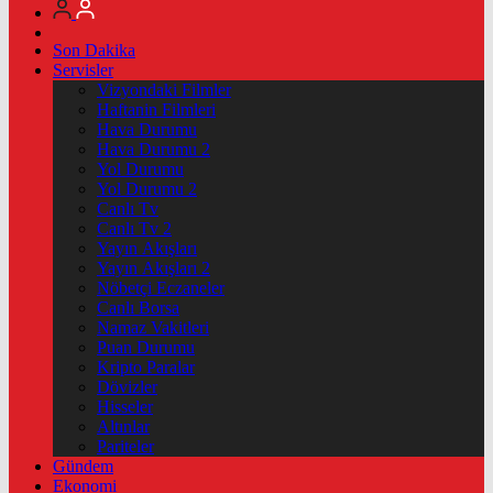
Son Dakika
Servisler
Vizyondaki Filmler
Haftanin Filmleri
Hava Durumu
Hava Durumu 2
Yol Durumu
Yol Durumu 2
Canlı Tv
Canlı Tv 2
Yayın Akışları
Yayın Akışları 2
Nöbetçi Eczaneler
Canlı Borsa
Namaz Vakitleri
Puan Durumu
Kripto Paralar
Dövizler
Hisseler
Altınlar
Pariteler
Gündem
Ekonomi