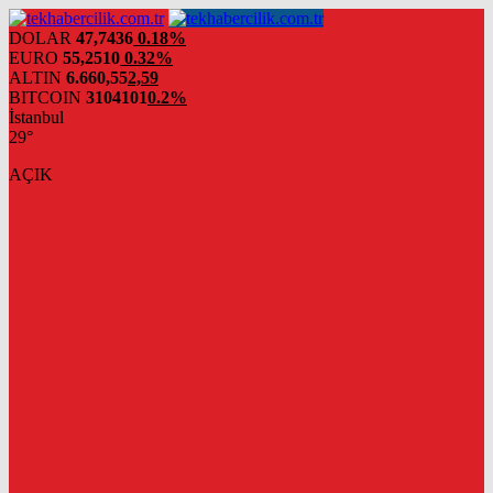
DOLAR
47,7436
0.18%
EURO
55,2510
0.32%
ALTIN
6.660,55
2,59
BITCOIN
3104101
0.2%
İstanbul
29°
AÇIK