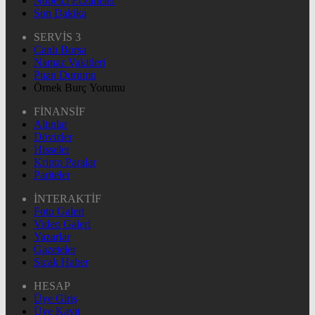
Nöbetçi Eczaneler
Son Dakika
SERVİS 3
Canlı Borsa
Namaz Vakitleri
Puan Durumu
Örnek Burç Yorumu
FİNANSİF
Altınlar
Dövizler
Hisseler
Kripto Paralar
Pariteler
İNTERAKTİF
Foto Galeri
Video Galeri
Yazarlar
Gazeteler
Sıcak Haber
HESAP
Üye Giriş
Üye Kayıt