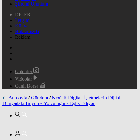
Şifremi Unuttum
DİĞER
İletişim
Künye
Hakkımızda
Reklam
Galeriler
Videolar
Canlı Borsa
Anasayfa
/
Gündem
/
NexTR Digital, İşletmelerin Dijital
Dünyadaki Büyüme Yolculuğuna Eşlik Ediyor