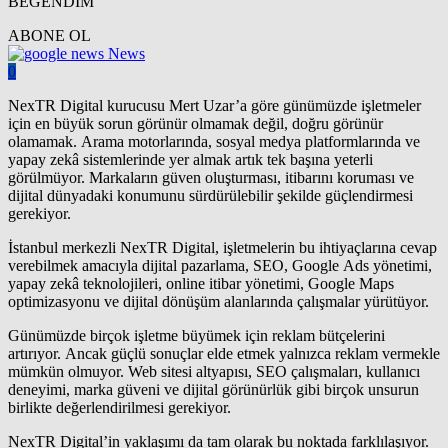
BEĞENDİM
ABONE OL
News
0
NexTR Digital kurucusu Mert Uzar’a göre günümüzde işletmeler
için en büyük sorun görünür olmamak değil, doğru görünür
olamamak. Arama motorlarında, sosyal medya platformlarında ve
yapay zekâ sistemlerinde yer almak artık tek başına yeterli
görülmüyor. Markaların güven oluşturması, itibarını koruması ve
dijital dünyadaki konumunu sürdürülebilir şekilde güçlendirmesi
gerekiyor.
İstanbul merkezli NexTR Digital, işletmelerin bu ihtiyaçlarına cevap
verebilmek amacıyla dijital pazarlama, SEO, Google Ads yönetimi,
yapay zekâ teknolojileri, online itibar yönetimi, Google Maps
optimizasyonu ve dijital dönüşüm alanlarında çalışmalar yürütüyor.
Günümüzde birçok işletme büyümek için reklam bütçelerini
artırıyor. Ancak güçlü sonuçlar elde etmek yalnızca reklam vermekle
mümkün olmuyor. Web sitesi altyapısı, SEO çalışmaları, kullanıcı
deneyimi, marka güveni ve dijital görünürlük gibi birçok unsurun
birlikte değerlendirilmesi gerekiyor.
NexTR Digital’in yaklaşımı da tam olarak bu noktada farklılaşıyor.