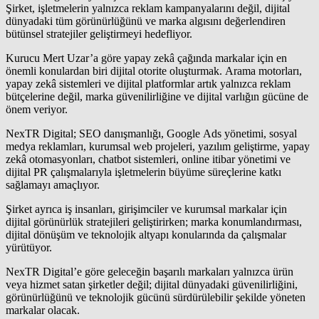
Şirket, işletmelerin yalnızca reklam kampanyalarını değil, dijital
dünyadaki tüm görünürlüğünü ve marka algısını değerlendiren
bütünsel stratejiler geliştirmeyi hedefliyor.
Kurucu Mert Uzar’a göre yapay zekâ çağında markalar için en
önemli konulardan biri dijital otorite oluşturmak. Arama motorları,
yapay zekâ sistemleri ve dijital platformlar artık yalnızca reklam
bütçelerine değil, marka güvenilirliğine ve dijital varlığın gücüne de
önem veriyor.
NexTR Digital; SEO danışmanlığı, Google Ads yönetimi, sosyal
medya reklamları, kurumsal web projeleri, yazılım geliştirme, yapay
zekâ otomasyonları, chatbot sistemleri, online itibar yönetimi ve
dijital PR çalışmalarıyla işletmelerin büyüme süreçlerine katkı
sağlamayı amaçlıyor.
Şirket ayrıca iş insanları, girişimciler ve kurumsal markalar için
dijital görünürlük stratejileri geliştirirken; marka konumlandırması,
dijital dönüşüm ve teknolojik altyapı konularında da çalışmalar
yürütüyor.
NexTR Digital’e göre geleceğin başarılı markaları yalnızca ürün
veya hizmet satan şirketler değil; dijital dünyadaki güvenilirliğini,
görünürlüğünü ve teknolojik gücünü sürdürülebilir şekilde yöneten
markalar olacak.