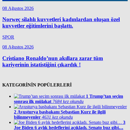
08 Ağustos 2026
Norweç silahlı kuvvetleri kadınlardan oluşan özel
kuvvetler eğitimlerini başlattı.
SPOR
08 Ağustos 2026
Cristiano Ronaldo’nun akıllara zarar tüm
kariyerinin istatistiğini çıkardık !
KATEGORİNİN POPÜLERLERİ
1
Trump’tan seçim
sonrası ilk mülakat
7684 kez okundu
2
Avusturya başbakanı Sebastian Kurz ile ilgili
bilinmeyenler
4631 kez okundu
3
Joe Biden 6 aylık hedeflerini açıkladı. Senato buz gibi…