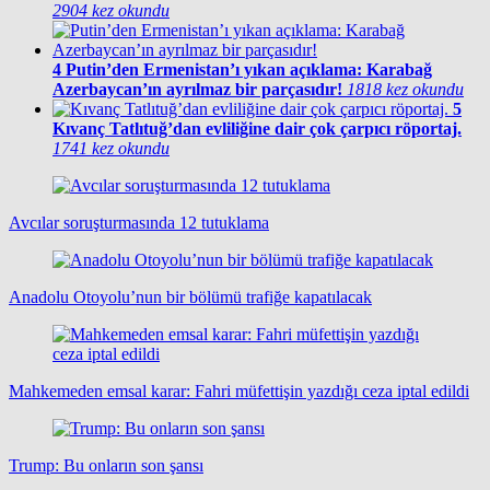
2904 kez okundu
4
Putin’den Ermenistan’ı yıkan açıklama: Karabağ
Azerbaycan’ın ayrılmaz bir parçasıdır!
1818 kez okundu
5
Kıvanç Tatlıtuğ’dan evliliğine dair çok çarpıcı röportaj.
1741 kez okundu
Avcılar soruşturmasında 12 tutuklama
Anadolu Otoyolu’nun bir bölümü trafiğe kapatılacak
Mahkemeden emsal karar: Fahri müfettişin yazdığı ceza iptal edildi
Trump: Bu onların son şansı