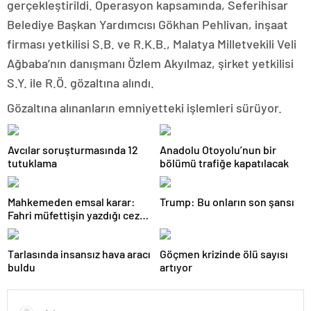
gerçekleştirildi. Operasyon kapsamında, Seferihisar
Belediye Başkan Yardımcısı Gökhan Pehlivan, inşaat
firması yetkilisi S.B. ve R.K.B., Malatya Milletvekili Veli
Ağbaba’nın danışmanı Özlem Akyılmaz, şirket yetkilisi
S.Y. ile R.Ö. gözaltına alındı.
Gözaltına alınanların emniyetteki işlemleri sürüyor.
Avcılar soruşturmasında 12
Anadolu Otoyolu’nun bir
tutuklama
bölümü trafiğe kapatılacak
Mahkemeden emsal karar:
Trump: Bu onların son şansı
Fahri müfettişin yazdığı ceza
iptal edildi
Tarlasında insansız hava aracı
Göçmen krizinde ölü sayısı
buldu
artıyor