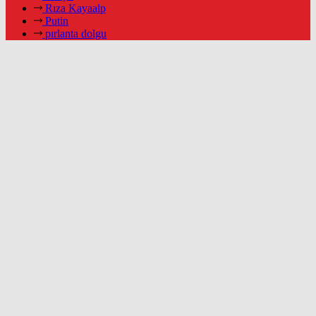
Rıza Kayaalp
Putin
pırlanta dolgu