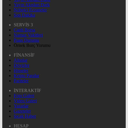
Yayın Akışları Dark
Nöbetçi Eczaneler
Son Dakika
SERVİS 3
Canlı Borsa
Namaz Vakitleri
Puan Durumu
Örnek Burç Yorumu
FİNANSİF
Altınlar
Dövizler
Hisseler
Kripto Paralar
Pariteler
İNTERAKTİF
Foto Galeri
Video Galeri
Yazarlar
Gazeteler
Sıcak Haber
HESAP