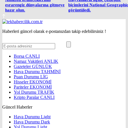
esrarengiz dünyalarına gitmeye
biçimlerini National Geographi
hazır olun.
görüntüledi.
Haberleri güncel olarak e-postanızdan takip edebilirsiniz !
Borsa
CANLI
Namaz Vakitleri
ANLIK
Gazeteler
GÜNLÜK
Hava Durumu
TAHMİNİ
Puan Durumu
LİG
Hisseler
EKONOMİ
Pariteler
EKONOMİ
Yol Durumu
TRAFİK
Kripto Paralar
CANLI
Güncel Haberler
Hava Durumu Light
Hava Durumu Dark
Yol Durumu Light