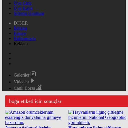
Üye Giriş
Üye Kayıt
Şifremi Unuttum
DİĞER
İletişim
Künye
Hakkımızda
Reklam
Galeriler
Videolar
Canlı Borsa
boğa etiketi için sonuçlar
Amazon örümceklerinin
Hayvanların ilginç çiftleşme