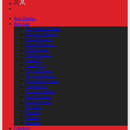
Son Dakika
Servisler
Vizyondaki Filmler
Haftanin Filmleri
Hava Durumu
Hava Durumu 2
Yol Durumu
Yol Durumu 2
Canlı Tv
Canlı Tv 2
Yayın Akışları
Yayın Akışları 2
Nöbetçi Eczaneler
Canlı Borsa
Namaz Vakitleri
Puan Durumu
Kripto Paralar
Dövizler
Hisseler
Altınlar
Pariteler
Gündem