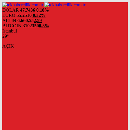
DOLAR
47,7436
0.18%
EURO
55,2510
0.32%
ALTIN
6.660,55
2,59
BITCOIN
3102350
0.3%
İstanbul
29°
AÇIK