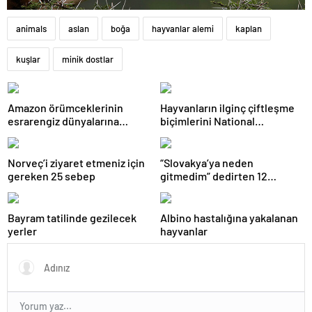
animals
aslan
boğa
hayvanlar alemi
kaplan
kuşlar
minik dostlar
Amazon örümceklerinin
Hayvanların ilginç çiftleşme
esrarengiz dünyalarına
biçimlerini National
gitmeye hazır olun.
Geographic görüntüledi.
Norveç’i ziyaret etmeniz için
“Slovakya’ya neden
gereken 25 sebep
gitmedim” dedirten 12
fotoğraf
Bayram tatilinde gezilecek
Albino hastalığına yakalanan
yerler
hayvanlar