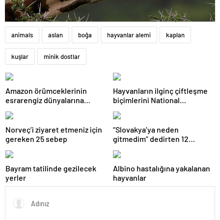
animals
aslan
boğa
hayvanlar alemi
kaplan
kuşlar
minik dostlar
Amazon örümceklerinin
Hayvanların ilginç çiftleşme
esrarengiz dünyalarına
biçimlerini National
gitmeye hazır olun.
Geographic görüntüledi.
Norveç’i ziyaret etmeniz için
“Slovakya’ya neden
gereken 25 sebep
gitmedim” dedirten 12
fotoğraf
Bayram tatilinde gezilecek
Albino hastalığına yakalanan
yerler
hayvanlar