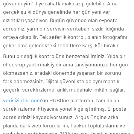
güvendeyim” diye rahatlamak cazip gelebilir. Ama
gerçek şu ki dünya genelinde her gün yeni veri
sızıntıları yaşanıyor. Bugün güvende olan e-posta
adresiniz, yarın bir servisin veritabanı sızdırıldığında
ortaya çıkabilir. Tek seferlik kontrol, o anın fotoğrafını
çeker ama gelecekteki tehditlere karşı kör bırakır.
Bunu bir sağlık kontrolüne benzetebilirsiniz. Yılda bir
check-up yaptırmak iyidir ama tansiyonunuzu her gün
ölçmezseniz, aradaki dönemde yaşanan bir sorunu
fark edemezsiniz. Dijital güvenlikte de aynı mantık
geçerli: sürekli izleme, anlık müdahale imkânı sağlar.
verisizintisi.com
‘un HUBOne platformu, tam da bu
sürekli izleme ihtiyacına yönelik geliştirilmiş. E-posta
adreslerinizi kaydediyorsunuz, Argus Engine arka
planda dark web forumlarını, hacker topluluklarını ve
sızdırılan veritabanlarını 7/24 tarıyor. Kayıtlı e-postanız