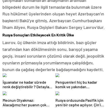
çatışmaları sonlandıran anlaşmanın ardından
bölgedeki durum ile ilgili temaslarda bulunmak üzere
Rus hükümet üyelerinden oluşan heyet Azerbaycan’ın
başkenti Bakü’ye gitmiş, Azerbaycan Cumhurbaşkanı
İlham Aliyev, Rusya Dışişleri Bakanı Sergey Lavrov’dur.
Rusya Sonuçları Etkileyecek En Kritik Ülke
Lavrov, üç ülkenin imza attığı bildirinin, bazı güçler
tarafından kan dökülmesinin sonu, barışçıl yaşama
geçiş, insani sorunların çözümü olarak değil, jeopolitik
oyunların prizmasıyla yorumlanmaya çalışıldığını,
bunun da çağdaş değerlerle bağdaşmadığını kaydetti.
İguanalar ne kadar sürede
Penguenleri hiç bu kadar
renk değiştirebilir ? Detaylar
komik ve yakından
burada…
görmemiştiniz
Mecnun Otyakmaz:
Rusya ordusunda Pasifik için
Alacağımız her puanın çok
yeni bir cephe açılıyor. Çin’in