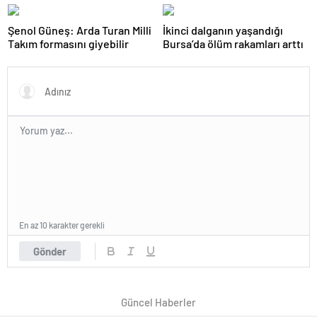
önemi var
ilk tepkisi!
Şenol Güneş: Arda Turan Milli
İkinci dalganın yaşandığı
Takım formasını giyebilir
Bursa’da ölüm rakamları arttı
En az 10 karakter gerekli
Gönder
Güncel Haberler