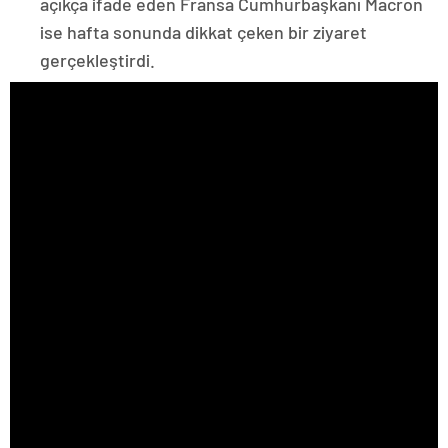
açıkça ifade eden Fransa Cumhurbaşkanı Macron
ise hafta sonunda dikkat çeken bir ziyaret
gerçekleştirdi.