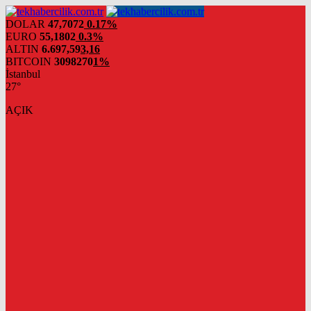
DOLAR
47,7072
0.17%
EURO
55,1802
0.3%
ALTIN
6.697,59
3,16
BITCOIN
3098270
1%
İstanbul
27°
AÇIK