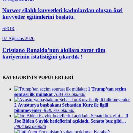
Norweç silahlı kuvvetleri kadınlardan oluşan özel
kuvvetler eğitimlerini başlattı.
SPOR
07 Ağustos 2026
Cristiano Ronaldo’nun akıllara zarar tüm
kariyerinin istatistiğini çıkardık !
KATEGORİNİN POPÜLERLERİ
1
Trump’tan seçim
sonrası ilk mülakat
7684 kez okundu
2
Avusturya başbakanı Sebastian Kurz ile ilgili
bilinmeyenler
4630 kez okundu
3
Joe Biden 6 aylık hedeflerini açıkladı. Senato buz gibi…
2904 kez okundu