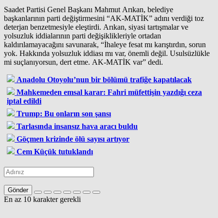
Saadet Partisi Genel Başkanı Mahmut Arıkan, belediye
başkanlarının parti değiştirmesini “AK-MATİK” adını verdiği toz
deterjan benzetmesiyle eleştirdi. Arıkan, siyasi tartışmalar ve
yolsuzluk iddialarının parti değişiklikleriyle ortadan
kaldırılamayacağını savunarak, “İhaleye fesat mı karıştırdın, sorun
yok. Hakkında yolsuzluk iddiası mı var, önemli değil. Usulsüzlükle
mi suçlanıyorsun, dert etme. AK-MATİK var” dedi.
Anadolu Otoyolu’nun bir bölümü trafiğe kapatılacak
Mahkemeden emsal karar: Fahri müfettişin yazdığı ceza
iptal edildi
Trump: Bu onların son şansı
Tarlasında insansız hava aracı buldu
Göçmen krizinde ölü sayısı artıyor
Cem Küçük tutuklandı
Gönder
En az 10 karakter gerekli