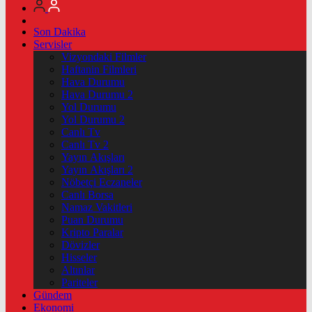
Son Dakika
Servisler
Vizyondaki Filmler
Haftanin Filmleri
Hava Durumu
Hava Durumu 2
Yol Durumu
Yol Durumu 2
Canlı Tv
Canlı Tv 2
Yayın Akışları
Yayın Akışları 2
Nöbetçi Eczaneler
Canlı Borsa
Namaz Vakitleri
Puan Durumu
Kripto Paralar
Dövizler
Hisseler
Altınlar
Pariteler
Gündem
Ekonomi