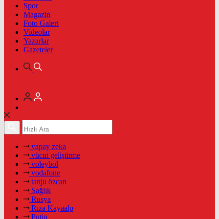
Spor
Magazin
Foto Galeri
Videolar
Yazarlar
Gazeteler
yapay zeka
vücut geliştirme
voleybol
vodafone
tanju özcan
Sağlık
Rusya
Rıza Kayaalp
Putin