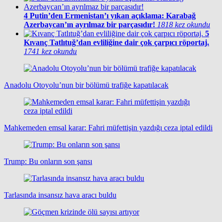
4
Putin’den Ermenistan’ı yıkan açıklama: Karabağ
Azerbaycan’ın ayrılmaz bir parçasıdır!
1818 kez okundu
5
Kıvanç Tatlıtuğ’dan evliliğine dair çok çarpıcı röportaj.
1741 kez okundu
Anadolu Otoyolu’nun bir bölümü trafiğe kapatılacak
Mahkemeden emsal karar: Fahri müfettişin yazdığı ceza iptal edildi
Trump: Bu onların son şansı
Tarlasında insansız hava aracı buldu