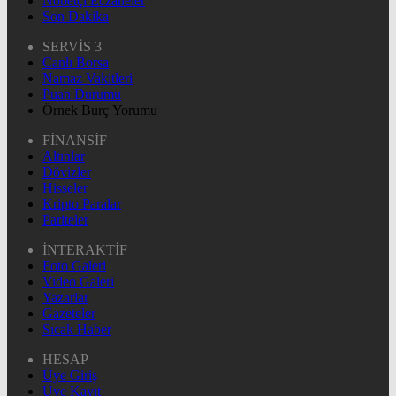
Nöbetçi Eczaneler
Son Dakika
SERVİS 3
Canlı Borsa
Namaz Vakitleri
Puan Durumu
Örnek Burç Yorumu
FİNANSİF
Altınlar
Dövizler
Hisseler
Kripto Paralar
Pariteler
İNTERAKTİF
Foto Galeri
Video Galeri
Yazarlar
Gazeteler
Sıcak Haber
HESAP
Üye Giriş
Üye Kayıt