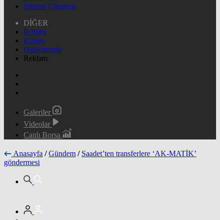
Şifremi Unuttum
DİĞER
İletişim
Künye
Hakkımızda
Reklam
Galeriler
Videolar
Canlı Borsa
Anasayfa
/
Gündem
/
Saadet’ten transferlere ‘AK-MATİK’
göndermesi